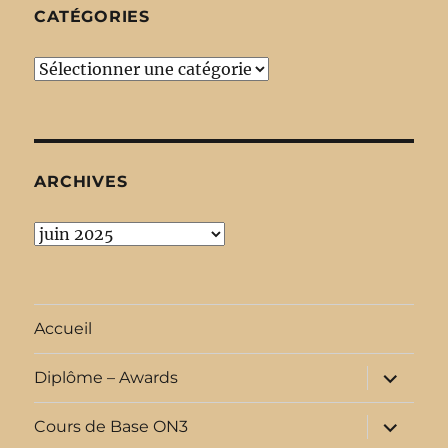
CATÉGORIES
Catégories
ARCHIVES
Archives
Accueil
ouvrir
Diplôme – Awards
le
sous-
menu
ouvrir
Cours de Base ON3
le