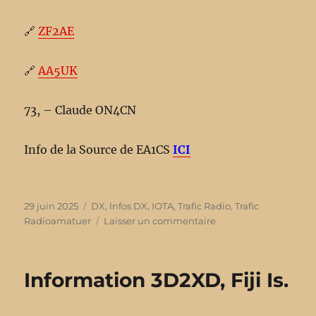
🔗
ZF2AE
🔗
AA5UK
73, – Claude ON4CN
Info de la Source de EA1CS
ICI
Publié
29 juin 2025
Catégories
DX
,
Infos DX
,
IOTA
,
Trafic Radio
,
Trafic
le
Radioamatuer
Laisser un commentaire
sur
Information
ZF2AE
&
Information 3D2XD, Fiji Is.
ZF2AE/ZF8,
Cayman
Is.