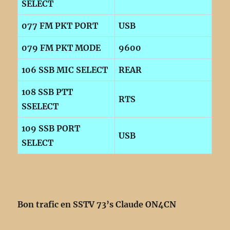
SELECT
077 FM PKT PORT
USB
079 FM PKT MODE
9600
106 SSB MIC SELECT
REAR
108 SSB PTT
RTS
SSELECT
109 SSB PORT
USB
SELECT
Bon trafic en SSTV 73’s Claude ON4CN