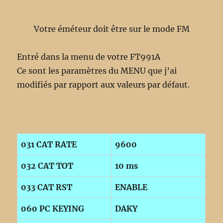
Votre éméteur doit être sur le mode FM
Entré dans la menu de votre FT991A
Ce sont les paramètres du MENU que j’ai
modifiés par rapport aux valeurs par défaut.
031 CAT RATE
9600
032 CAT TOT
10 ms
033 CAT RST
ENABLE
060 PC KEYING
DAKY