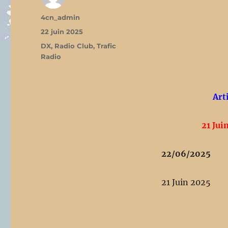
Auteur
4cn_admin
Publié
22 juin 2025
le
Catégories
DX
,
Radio Club
,
Trafic
Radio
Art
21 Jui
22/06/2025
21 Juin 2025