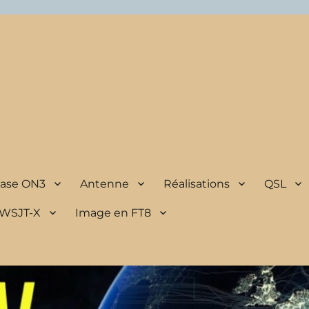
Base ON3
Antenne
Réalisations
QSL
 WSJT-X
Image en FT8