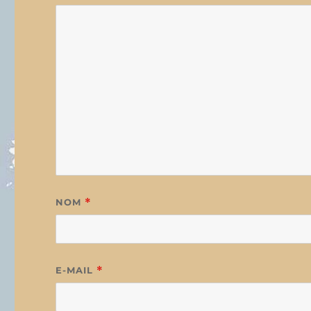
NOM
*
E-MAIL
*