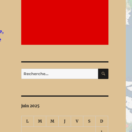
e,
e
RECHERC
Recherche
pour :
juin 2025
L
M
M
J
V
S
D
1