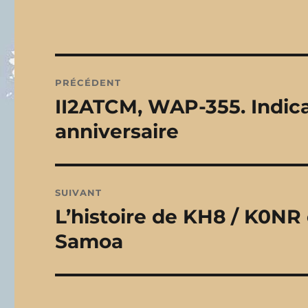
Navigation
PRÉCÉDENT
de
II2ATCM, WAP-355. Indicat
Publication
précédente :
l’article
anniversaire
SUIVANT
L’histoire de KH8 / K0NR
Publication
suivante :
Samoa