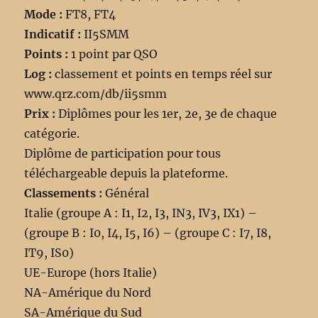
Mode :
FT8, FT4
Indicatif :
II5SMM
Points :
1 point par QSO
Log :
classement et points en temps réel sur
www.qrz.com/db/ii5smm
Prix :
Diplômes pour les 1er, 2e, 3e de chaque
catégorie.
Diplôme de participation pour tous
téléchargeable depuis la plateforme.
Classements :
Général
Italie (groupe A : I1, I2, I3, IN3, IV3, IX1) –
(groupe B : I0, I4, I5, I6) – (groupe C : I7, I8,
IT9, IS0)
UE-Europe (hors Italie)
NA-Amérique du Nord
SA-Amérique du Sud