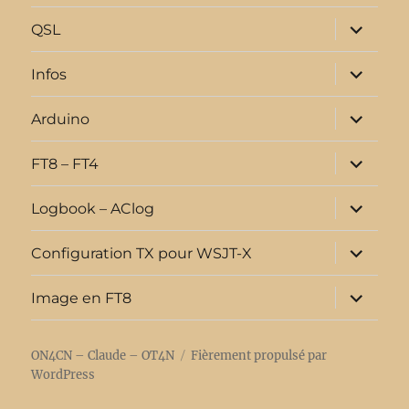
sous-
menu
ouvrir
QSL
le
sous-
menu
ouvrir
Infos
le
sous-
menu
ouvrir
Arduino
le
sous-
menu
ouvrir
FT8 – FT4
le
sous-
menu
ouvrir
Logbook – AClog
le
sous-
menu
ouvrir
Configuration TX pour WSJT-X
le
sous-
menu
ouvrir
Image en FT8
le
sous-
menu
ON4CN – Claude – OT4N
Fièrement propulsé par
WordPress