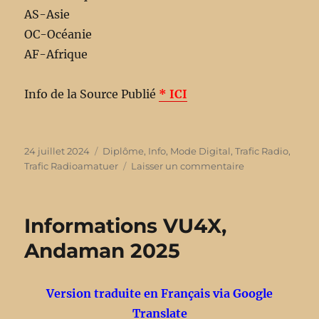
AS-Asie
OC-Océanie
AF-Afrique
Info de la Source Publié
* ICI
Publié
24 juillet 2024
Catégories
Diplôme
,
Info
,
Mode Digital
,
Trafic Radio
,
le
Trafic Radioamatuer
Laisser un commentaire
sur
II5SMM
Marathon
FT8
Informations VU4X,
–
FT4
Andaman 2025
2024
Version traduite en Français via Google
Translate