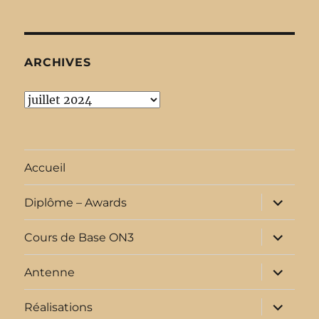
ARCHIVES
Archives
Accueil
ouvrir
Diplôme – Awards
le
sous-
menu
ouvrir
Cours de Base ON3
le
sous-
menu
ouvrir
Antenne
le
sous-
menu
ouvrir
Réalisations
le