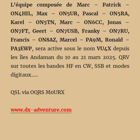
L’équipe composée de Marc – Patrick –
ON4HIL, Max – ON5UR, Pascal – ON5RA,
Karel – ON5TN, Marc – ON6CC, Jonas –
ON7FT, Geert – ON7USB, Franky – ON7RU,
Francis – ON8AZ, Marcel – PA9M, Ronald –
PA3EWP
, sera active sous le nom
VU4X
depuis
les îles Andaman du 10 au 21 mars 2025. QRV
sur toutes les bandes HF en CW, SSB et modes
digitaux…..
QSL via OQRS M0URX
www.dx-adventure.com