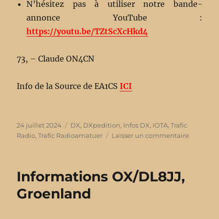
N’hésitez pas à utiliser notre bande-
annonce YouTube :
https://youtu.be/TZtScXcHkd4
73, – Claude ON4CN
Info de la Source de EA1CS
ICI
Publié
24 juillet 2024
Catégories
DX
,
DXpedition
,
Infos DX
,
IOTA
,
Trafic
le
Radio
,
Trafic Radioamatuer
Laisser un commentaire
sur
Informat
VU4X,
Andama
Informations OX/DL8JJ,
2025
Groenland