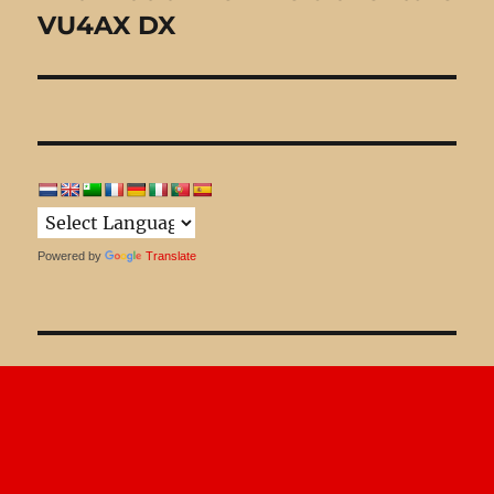
VU4AX DX
suivante :
Powered by
Translate