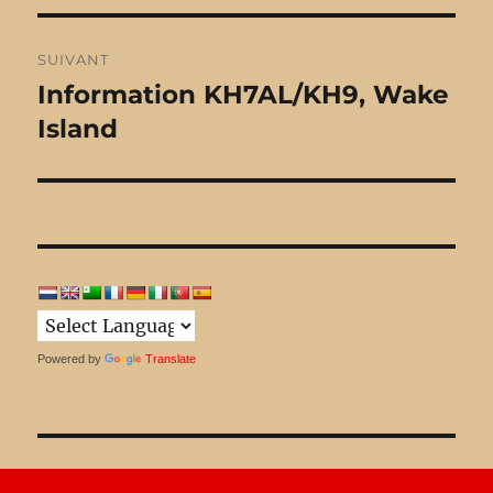
SUIVANT
Information KH7AL/KH9, Wake
Publication
Island
suivante :
Powered by
Translate