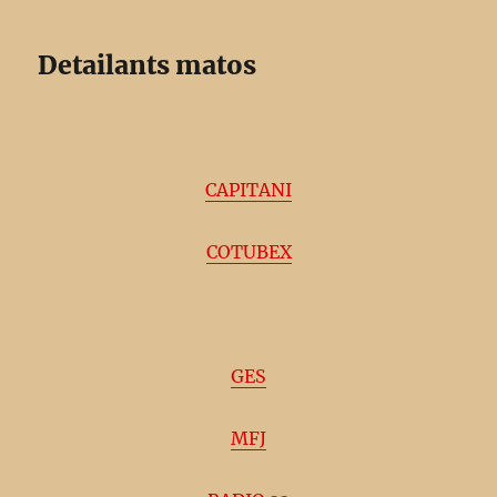
Detailants matos
CAPITANI
COTUBEX
GES
MFJ