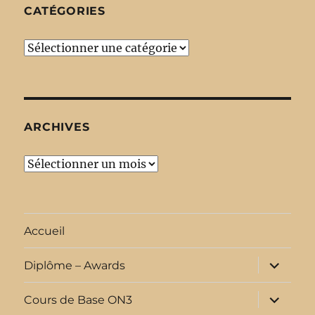
CATÉGORIES
Catégories
ARCHIVES
Archives
Accueil
ouvrir
Diplôme – Awards
le
sous-
menu
ouvrir
Cours de Base ON3
le