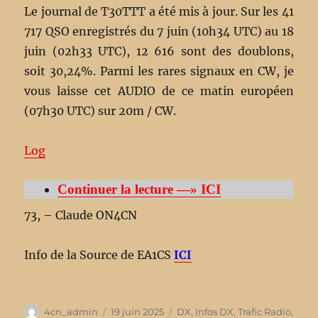
Le journal de T30TTT a été mis à jour. Sur les 41
717 QSO enregistrés du 7 juin (10h34 UTC) au 18
juin (02h33 UTC), 12 616 sont des doublons,
soit 30,24%. Parmi les rares signaux en CW, je
vous laisse cet AUDIO de ce matin européen
(07h30 UTC) sur 20m / CW.
Log
Continuer la lecture —» ICI
73, – Claude ON4CN
Info de la Source de EA1CS
ICI
Auteur
4cn_admin
Publié
19 juin 2025
Catégories
DX
,
Infos DX
,
Trafic Radio
,