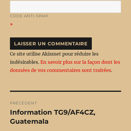
CODE ANTI-SPAM
*
Ce site utilise Akismet pour réduire les
indésirables.
En savoir plus sur la façon dont les
données de vos commentaires sont traitées
.
Navigation
PRÉCÉDENT
de
Information TG9/AF4CZ,
Publication
Guatemala
précédente :
l’article