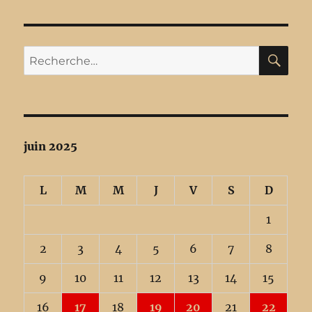
RE
Recherche
pour :
juin 2025
L
M
M
J
V
S
D
1
2
3
4
5
6
7
8
9
10
11
12
13
14
15
16
17
18
19
20
21
22