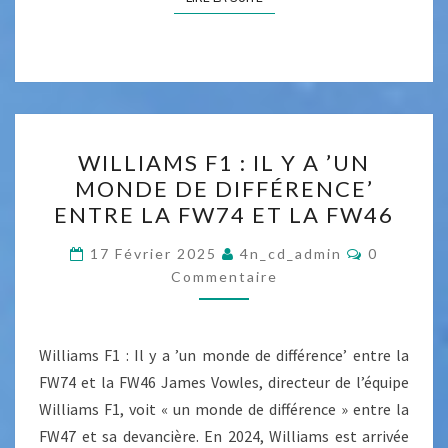
D
E
É
N
V
V
O
O
I
I
L
W
D
WILLIAMS F1 : IL Y A ’UN
E
I
MONDE DE DIFFÉRENCE’
E
P
L
ENTRE LA FW74 ET LA FW46
L
A
L
A
R
I
C
17 Février 2025
4n_cd_admin
0
S
O
S
Commentaire
A
M
A
U
M
M
E
I
R
N
S
T
S
P
Williams F1 : Il y a ’un monde de différence’ entre la
F
A
O
I
R
FW74 et la FW46 James Vowles, directeur de l’équipe
1
R
N
I
Williams F1, voit « un monde de différence » entre la
E
:
S
2
S
FW47 et sa devancière. En 2024, Williams est arrivée
I