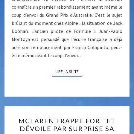
1
S
E
connaître un premier rebondissement avant même le
P
R
coup d’envoi du Grand Prix d’Australie. C’est le sujet
O
R
brûlant du moment chez Alpine : la situation de Jack
U
A
Doohan. L’ancien pilote de Formule 1 Juan-Pablo
R
R
Montoya est persuadé que l’écurie française a déjà
R
I
acté son remplacement par Franco Colapinto, peut-
A
être même avant le coup d’envoi…
I
T
LIRE LA SUITE
LIRE LA SUITE
Ê
T
R
E
V
I
M
MCLAREN FRAPPE FORT ET
R
C
DÉVOILE PAR SURPRISE SA
É
L