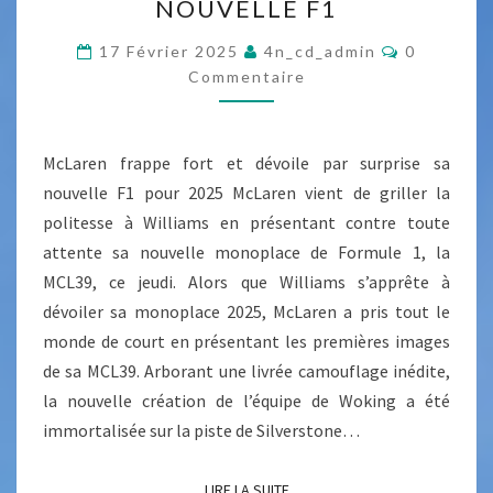
NOUVELLE F1
A
A
V
R
C
17 Février 2025
4n_cd_admin
0
O
A
Commentaire
E
M
M
N
N
E
T
N
F
T
M
McLaren frappe fort et dévoile par surprise sa
R
A
I
Ê
nouvelle F1 pour 2025 McLaren vient de griller la
A
R
M
politesse à Williams en présentant contre toute
E
P
S
E
attente sa nouvelle monoplace de Formule 1, la
P
L
MCL39, ce jeudi. Alors que Williams s’apprête à
E
E
dévoiler sa monoplace 2025, McLaren a pris tout le
F
C
monde de court en présentant les premières images
O
O
de sa MCL39. Arborant une livrée camouflage inédite,
R
U
la nouvelle création de l’équipe de Woking a été
T
P
immortalisée sur la piste de Silverstone…
E
D
T
’
LIRE LA SUITE
LIRE LA SUITE