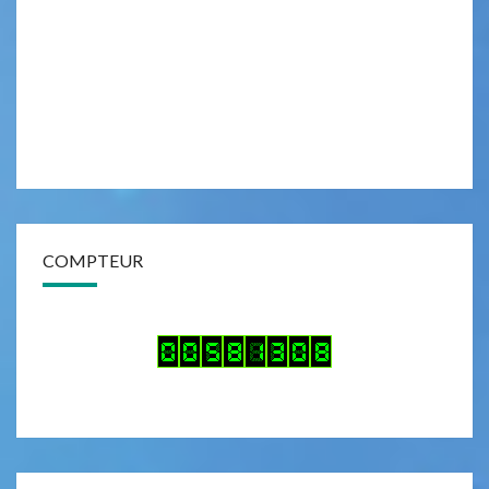
F
É
R
E
N
C
E
’
E
COMPTEUR
N
T
R
E
L
A
F
W