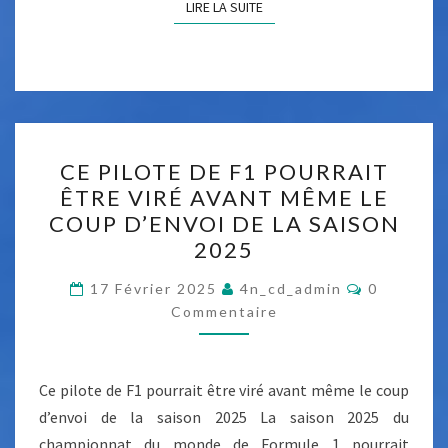
LIRE LA SUITE
LIRE LA SUITE
A
R
L
E
S
L
C
CE PILOTE DE F1 POURRAIT
E
E
ÊTRE VIRÉ AVANT MÊME LE
C
P
COUP D’ENVOI DE LA SAISON
L
I
2025
E
L
R
C
O
17 Février 2025
4n_cd_admin
0
O
C
Commentaire
T
M
M
C
E
E
H
N
D
T
E
Ce pilote de F1 pourrait être viré avant même le coup
E
A
I
Z
d’envoi de la saison 2025 La saison 2025 du
F
R
F
championnat du monde de Formule 1 pourrait
E