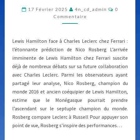
I
S
C
17 Février 2025
4n_cd_admin
0
O
Commentaire
H
M
M
A
E
N
M
T
Lewis Hamilton face à Charles Leclerc chez Ferrari :
I
A
I
l’étonnante prédiction de Nico Rosberg L’arrivée
L
R
imminente de Lewis Hamilton chez Ferrari suscite
E
T
S
déjà de nombreux débats sur sa future collaboration
O
avec Charles Leclerc. Parmi les observateurs ayant
N
partagé leur analyse, Nico Rosberg, champion du
F
monde 2016 et ancien coéquipier de Lewis Hamilton,
A
estime que le Monégasque pourrait prendre
C
l’ascendant sur le septuple champion du monde.
E
Rosberg compare Leclerc à Russell Pour appuyer son
À
point de vue, Rosberg s’inspire des performances…
C
H