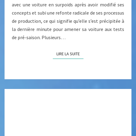
0
E
avec une voiture en surpoids après avoir modifié ses
L
2
S
concepts et subi une refonte radicale de ses processus
Y
5
A
de production, ce qui signifie qu’elle s’est précipitée à
A
N
la dernière minute pour amener sa voiture aux tests
’
O
de pré-saison. Plusieurs…
U
U
N
V
LIRE LA SUITE
LIRE LA SUITE
M
E
O
L
N
L
D
E
E
F
D
1
E
D
I
F