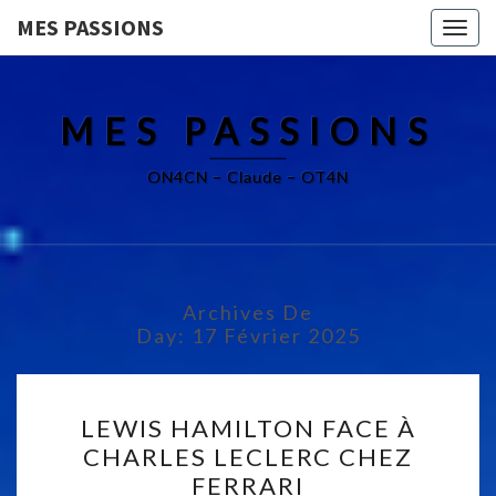
MES PASSIONS
Togg
navig
MES PASSIONS
ON4CN – Claude – OT4N
Archives De
Day:
17 Février 2025
L
LEWIS HAMILTON FACE À
E
CHARLES LECLERC CHEZ
W
FERRARI