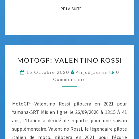
E
LIRE LA SUITE
LIRE LA SUITE
V
R
4
6
M
MOTOGP: VALENTINO ROSSI
O
T
C
15 Octobre 2020
4n_cd_admin
0
O
O
Commentaire
M
M
G
E
P
N
T
MotoGP: Valentino Rossi pilotera en 2021 pour
:
A
I
Yamaha-SRT Mis en ligne le 26/09/2020 à 13:15 À 41
V
R
ans, l’Italien a décidé de repartir pour une saison
A
E
S
supplémentaire. Valentino Rossi, le légendaire pilote
L
italien de moto, pilotera en 2021 pour l’écurie
E