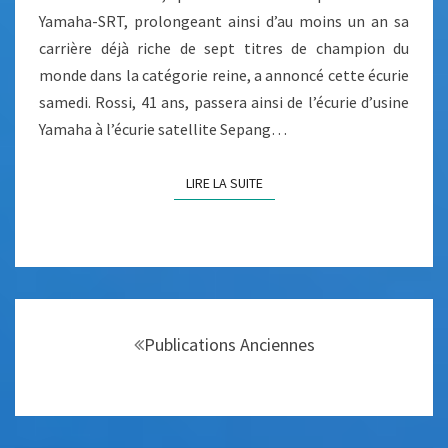
Yamaha-SRT, prolongeant ainsi d’au moins un an sa
N
carrière déjà riche de sept titres de champion du
T
monde dans la catégorie reine, a annoncé cette écurie
I
samedi. Rossi, 41 ans, passera ainsi de l’écurie d’usine
N
Yamaha à l’écurie satellite Sepang…
O
R
LIRE LA SUITE
LIRE LA SUITE
O
S
S
I
Navigation
Publications Anciennes
au
sein
des
articles