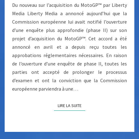
T
Du nouveau sur l’acquisition du MotoGP™ par Liberty
U
A
I
Media Liberty Media a annoncé aujourd’hui que la
S
R
Commission européenne lui avait notifié l’ouverture
E
U
S
d’une enquête plus approfondie (phase II) sur son
R
projet d’acquisition du MotoGP™. Cet accord a été
L
annoncé en avril et a depuis reçu toutes les
’
approbations réglementaires nécessaires. En raison
A
de l’ouverture d’une enquête de phase II, toutes les
C
parties ont accepté de prolonger le processus
Q
d’examen et ont la conviction que la Commission
U
européenne parviendra à une…
I
S
LIRE LA SUITE
LIRE LA SUITE
I
T
I
O