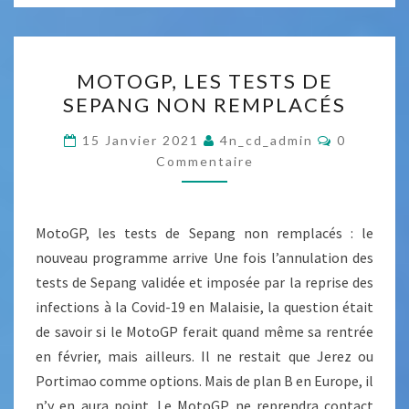
2
0
2
M
MOTOGP, LES TESTS DE
1
O
SEPANG NON REMPLACÉS
T
O
C
15 Janvier 2021
4n_cd_admin
0
O
G
Commentaire
M
M
P
E
,
N
T
MotoGP, les tests de Sepang non remplacés : le
L
A
I
nouveau programme arrive Une fois l’annulation des
E
R
tests de Sepang validée et imposée par la reprise des
E
S
S
infections à la Covid-19 en Malaisie, la question était
T
de savoir si le MotoGP ferait quand même sa rentrée
E
en février, mais ailleurs. Il ne restait que Jerez ou
S
Portimao comme options. Mais de plan B en Europe, il
T
n’y en aura point. Le MotoGP ne reprendra contact
S