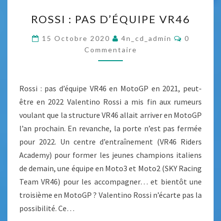
A
R
ROSSI : PAS D’ÉQUIPE VR46
U
O
C
S
C
15 Octobre 2020
4n_cd_admin
0
O
O
S
Commentaire
M
V
M
I
E
I
:
N
T
D
Rossi : pas d’équipe VR46 en MotoGP en 2021, peut-
P
A
-
I
être en 2022 Valentino Rossi a mis fin aux rumeurs
A
R
1
voulant que la structure VR46 allait arriver en MotoGP
S
E
S
9
l’an prochain. En revanche, la porte n’est pas fermée
D
pour 2022. Un centre d’entraînement (VR46 Riders
’
Academy) pour former les jeunes champions italiens
É
de demain, une équipe en Moto3 et Moto2 (SKY Racing
Q
Team VR46) pour les accompagner… et bientôt une
U
troisième en MotoGP ? Valentino Rossi n’écarte pas la
I
possibilité. Ce…
P