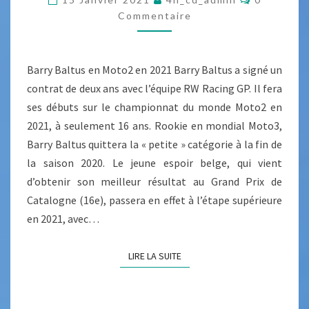
O
I
Y
Commentaire
M
N
M
B
E
O
A
N
T
R
Barry Baltus en Moto2 en 2021 Barry Baltus a signé un
L
A
O
I
contrat de deux ans avec l’équipe RW Racing GP. Il fera
T
R
S
ses débuts sur le championnat du monde Moto2 en
E
U
S
S
2021, à seulement 16 ans. Rookie en mondial Moto3,
S
I
Barry Baltus quittera la « petite » catégorie à la fin de
E
la saison 2020. Le jeune espoir belge, qui vient
N
d’obtenir son meilleur résultat au Grand Prix de
M
Catalogne (16e), passera en effet à l’étape supérieure
O
en 2021, avec…
T
O
LIRE LA SUITE
LIRE LA SUITE
2
E
N