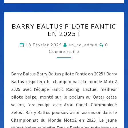
A
R
T
B
BARRY BALTUS PILOTE FANTIC
I
A
EN 2025 !
N
R
A
R
C
13 Février 2025
4n_cd_admin
0
O
U
Y
Commentaire
M
T
M
B
E
E
A
N
T
S
Barry Baltus Barry Baltus pilote Fantic en 2025 ! Barry
L
A
T
I
Baltus disputera le championnat du monde Moto2
T
R
D
2025 avec l’équipe Fantic Racing. L’actuel meilleur
E
U
S
E
pilote belge, monté sur le podium au Qatar cette
S
B
saison, fera équipe avec Aron Canet. Communiqué
P
U
Zelos : Barry Baltus poursuivra son ascension dans le
I
R
Championnat du Monde Moto2 en 2025. Le jeune
L
I
talent belge rejoindra Fantic Racing pour disputer sa