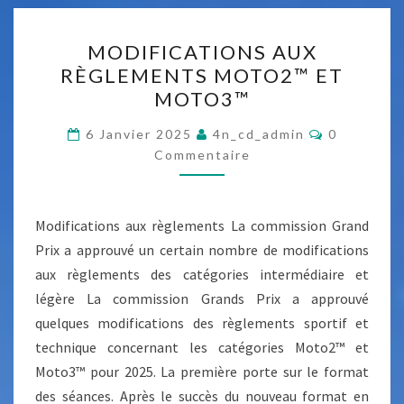
N
D
M
MODIFICATIONS AUX
U
O
RÈGLEMENTS MOTO2™ ET
M
D
MOTO3™
O
I
T
F
C
6 Janvier 2025
4n_cd_admin
0
O
O
Commentaire
I
M
G
M
C
E
P
N
A
T
™
Modifications aux règlements La commission Grand
T
A
I
P
Prix a approuvé un certain nombre de modifications
I
R
A
aux règlements des catégories intermédiaire et
E
O
S
R
légère La commission Grands Prix a approuvé
N
L
quelques modifications des règlements sportif et
S
I
technique concernant les catégories Moto2™ et
A
B
Moto3™ pour 2025. La première porte sur le format
U
E
des séances. Après le succès du nouveau format en
X