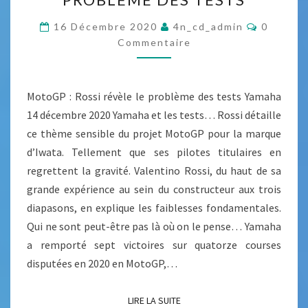
A
T
G
O
C
16 Décembre 2020
4n_cd_admin
0
O
E
G
Commentaire
M
P
M
P
E
A
:
N
T
S
MotoGP : Rossi révèle le problème des tests Yamaha
R
A
Y
I
14 décembre 2020 Yamaha et les tests… Rossi détaille
O
R
A
ce thème sensible du projet MotoGP pour la marque
E
S
S
M
d’Iwata. Tellement que ses pilotes titulaires en
S
A
regrettent la gravité. Valentino Rossi, du haut de sa
I
H
grande expérience au sein du constructeur aux trois
R
A
diapasons, en explique les faiblesses fondamentales.
É
Qui ne sont peut-être pas là où on le pense… Yamaha
V
a remporté sept victoires sur quatorze courses
È
disputées en 2020 en MotoGP,…
L
E
LIRE LA SUITE
LIRE LA SUITE
L