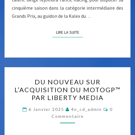
O
R
cinquième saison dans la catégorie intermédiaire des
T
A
Grands Prix, au guidon de la Kalex du…
E
M
F
LIRE LA SUITE
LIRE LA SUITE
A
N
T
I
C
E
D
DU NOUVEAU SUR
N
U
L’ACQUISITION DU MOTOGP™
2
N
PAR LIBERTY MEDIA
0
O
2
U
C
6 Janvier 2025
4n_cd_admin
0
O
5
Commentaire
V
M
!
M
E
E
N
A