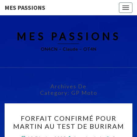
MES PASSIONS
Togg
navig
MES PASSIONS
ON4CN – Claude – OT4N
Archives De
Category:
GP Moto
F
FORFAIT CONFIRMÉ POUR
O
MARTIN AU TEST DE BURIRAM
R
C