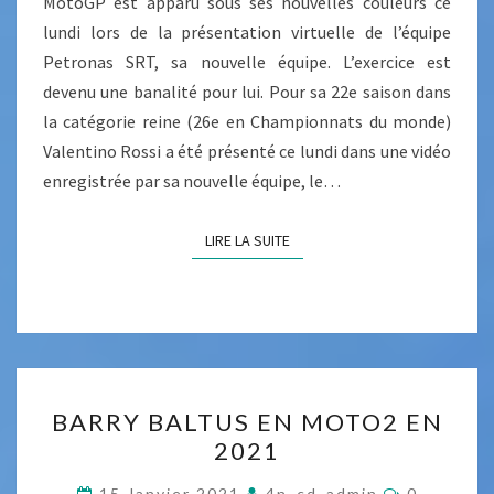
MotoGP est apparu sous ses nouvelles couleurs ce
C
lundi lors de la présentation virtuelle de l’équipe
L
Petronas SRT, sa nouvelle équipe. L’exercice est
A
devenu une banalité pour lui. Pour sa 22e saison dans
S
la catégorie reine (26e en Championnats du monde)
S
Valentino Rossi a été présenté ce lundi dans une vidéo
E
enregistrée par sa nouvelle équipe, le…
S
P
LIRE LA SUITE
LIRE LA SUITE
O
U
R
V
A
L
B
BARRY BALTUS EN MOTO2 EN
E
A
2021
N
R
T
R
C
15 Janvier 2021
4n_cd_admin
0