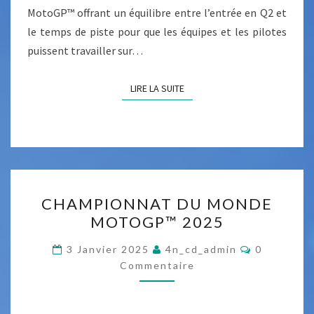
R
MotoGP™ offrant un équilibre entre l’entrée en Q2 et
R
T
le temps de piste pour que les équipes et les pilotes
È
Y
puissent travailler sur…
G
M
L
E
LIRE LA SUITE
LIRE LA SUITE
E
D
M
I
E
A
N
T
S
C
CHAMPIONNAT DU MONDE
M
H
MOTOGP™ 2025
O
A
T
M
C
3 Janvier 2025
4n_cd_admin
0
O
O
P
Commentaire
M
2
M
I
E
™
O
N
T