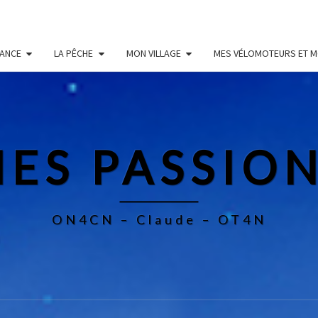
RANCE
LA PÊCHE
MON VILLAGE
MES VÉLOMOTEURS ET 
ES PASSIO
ON4CN – Claude – OT4N