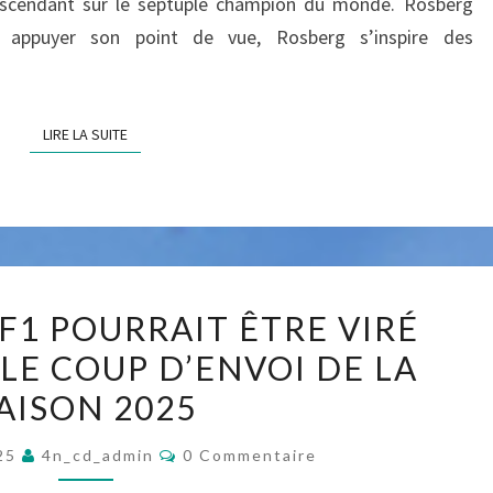
ascendant sur le septuple champion du monde. Rosberg
T
 appuyer son point de vue, Rosberg s’inspire des
O
N
F
LIRE LA SUITE
LIRE LA SUITE
A
C
E
À
C
C
H
 F1 POURRAIT ÊTRE VIRÉ
E
A
LE COUP D’ENVOI DE LA
P
R
AISON 2025
I
L
L
E
C
025
4n_cd_admin
0 Commentaire
O
O
S
M