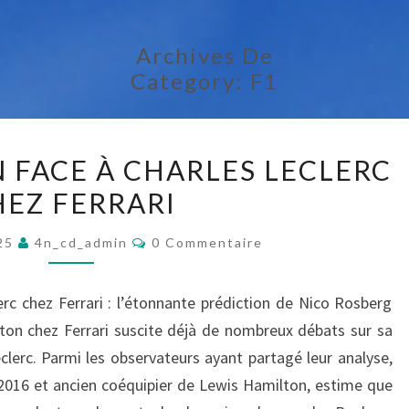
Archives De
Category:
F1
L
 FACE À CHARLES LECLERC
E
HEZ FERRARI
W
I
C
025
4n_cd_admin
0 Commentaire
O
S
M
H
M
E
rc chez Ferrari : l’étonnante prédiction de Nico Rosberg
A
N
T
ton chez Ferrari suscite déjà de nombreux débats sur sa
M
A
clerc. Parmi les observateurs ayant partagé leur analyse,
I
I
R
016 et ancien coéquipier de Lewis Hamilton, estime que
E
L
S