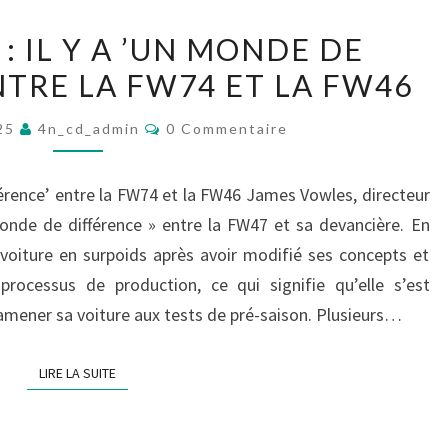
E
E
W
T
L
: IL Y A ’UN MONDE DE
I
D
E
NTRE LA FW74 ET LA FW46
L
É
C
L
V
C
O
025
4n_cd_admin
0 Commentaire
O
I
O
M
U
A
M
I
P
E
fférence’ entre la FW74 et la FW46 James Vowles, directeur
M
N
L
D
T
monde de différence » entre la FW47 et sa devancière. En
S
A
E
’
 voiture en surpoids après avoir modifié ses concepts et
I
F
R
P
E
processus de production, ce qui signifie qu’elle s’est
E
1
S
A
N
 amener sa voiture aux tests de pré-saison. Plusieurs…
:
R
V
I
S
O
LIRE LA SUITE
LIRE LA SUITE
L
U
I
Y
R
D
A