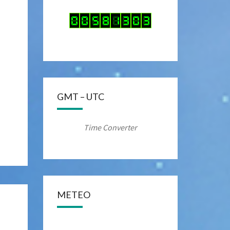
GMT – UTC
Time Converter
METEO