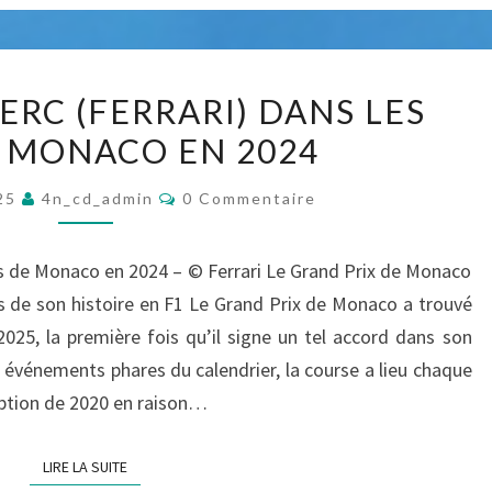
P
E
’
R
L
U
I
A
C
N
ERC (FERRARI) DANS LES
S
S
H
M
E
E MONACO EN 2024
A
A
O
S
I
R
N
C
025
4n_cd_admin
0 Commentaire
A
S
O
L
D
M
N
O
E
M
E
E
ues de Monaco en 2024 – ©️ Ferrari Le Grand Prix de Monaco
O
N
S
N
D
T
 de son histoire en F1 Le Grand Prix de Monaco a trouvé
U
2
L
A
E
2025, la première fois qu’il signe un tel accord dans son
I
V
0
E
R
D
 événements phares du calendrier, la course a lieu chaque
E
E
2
C
S
I
eption de 2020 en raison…
L
5
L
F
L
E
F
LIRE LA SUITE
LIRE LA SUITE
E
R
É