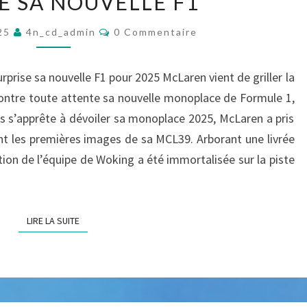
E SA NOUVELLE F1
L
T
A
A
R
C
R
025
4n_cd_admin
0 Commentaire
O
R
E
M
I
E
M
V
E
rprise sa nouvelle F1 pour 2025 McLaren vient de griller la
N
N
I
T
contre toute attente sa nouvelle monoplace de Formule 1,
F
A
R
ms s’apprête à dévoiler sa monoplace 2025, McLaren a pris
I
R
É
R
t les premières images de sa MCL39. Arborant une livrée
E
A
A
S
tion de l’équipe de Woking a été immortalisée sur la piste
P
V
P
A
E
N
LIRE LA SUITE
LIRE LA SUITE
F
T
O
M
R
Ê
T
M