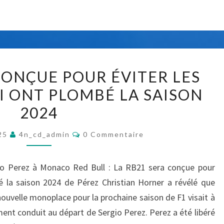
F
C
R
1
(
E
F
N
E
C
L
R
CONÇUE POUR ÉVITER LES
E
A
R
’
I ONT PLOMBÉ LA SAISON
R
A
E
2024
B
R
N
2
I
C
T
025
4n_cd_admin
0 Commentaire
1
O
)
M
R
S
M
D
E
E
gio Perez à Monaco Red Bull : La RB21 sera conçue pour
E
N
A
L
T
é la saison 2024 de Pérez Christian Horner a révélé que
R
A
N
A
nouvelle monoplace pour la prochaine saison de F1 visait à
I
A
S
R
F
ent conduit au départ de Sergio Perez. Perez a été libéré
E
C
L
S