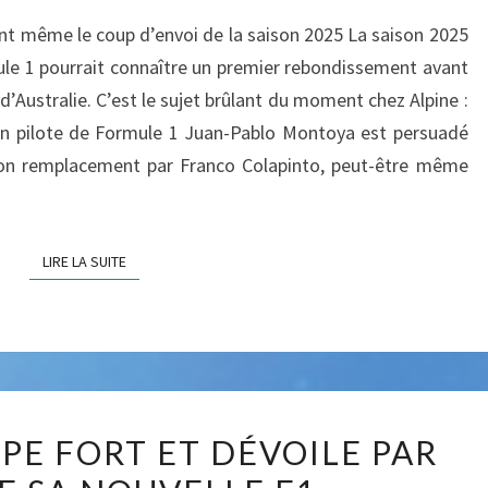
T
M
L
E
vant même le coup d’envoi de la saison 2025 La saison 2025
E
N
E
T
e 1 pourrait connaître un premier rebondissement avant
D
A
C
’Australie. C’est le sujet brûlant du moment chez Alpine :
I
E
L
R
ien pilote de Formule 1 Juan-Pablo Montoya est persuadé
E
F
E
S
 son remplacement par Franco Colapinto, peut-être même
1
R
P
C
O
C
LIRE LA SUITE
LIRE LA SUITE
U
H
R
E
R
Z
A
F
I
E
M
T
R
PE FORT ET DÉVOILE PAR
C
Ê
R