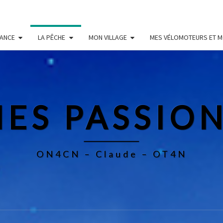
RANCE
LA PÊCHE
MON VILLAGE
MES VÉLOMOTEURS ET 
ES PASSIO
ON4CN – Claude – OT4N