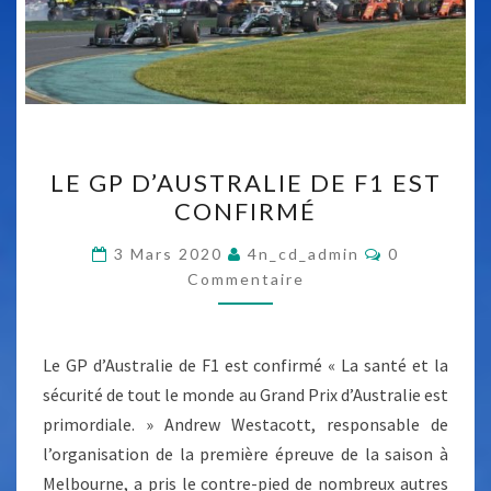
L
LE GP D’AUSTRALIE DE F1 EST
E
CONFIRMÉ
G
P
C
3 Mars 2020
4n_cd_admin
0
O
D
Commentaire
M
M
’
E
A
N
T
Le GP d’Australie de F1 est confirmé « La santé et la
U
A
I
sécurité de tout le monde au Grand Prix d’Australie est
S
R
primordiale. » Andrew Westacott, responsable de
E
T
S
l’organisation de la première épreuve de la saison à
R
Melbourne, a pris le contre-pied de nombreux autres
A