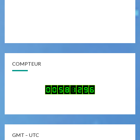
R
U
S
COMPTEUR
GMT – UTC