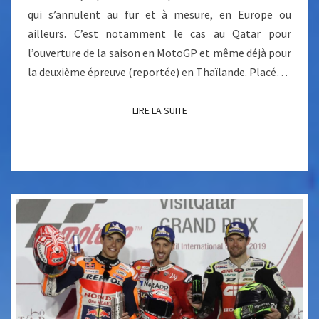
qui s’annulent au fur et à mesure, en Europe ou
L
ailleurs. C’est notamment le cas au Qatar pour
I
l’ouverture de la saison en MotoGP et même déjà pour
E
la deuxième épreuve (reportée) en Thaïlande. Placé…
D
E
LIRE LA SUITE
LIRE LA SUITE
F
1
E
S
T
C
O
N
F
I
R