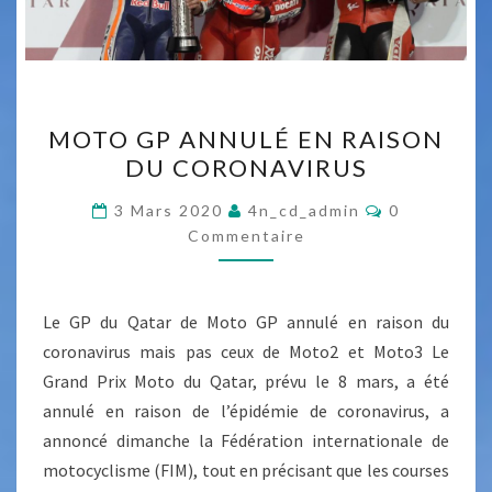
M
É
M
MOTO GP ANNULÉ EN RAISON
O
DU CORONAVIRUS
T
O
C
3 Mars 2020
4n_cd_admin
0
O
G
Commentaire
M
M
P
E
A
N
T
Le GP du Qatar de Moto GP annulé en raison du
N
A
I
coronavirus mais pas ceux de Moto2 et Moto3 Le
N
R
Grand Prix Moto du Qatar, prévu le 8 mars, a été
E
U
S
annulé en raison de l’épidémie de coronavirus, a
L
annoncé dimanche la Fédération internationale de
É
motocyclisme (FIM), tout en précisant que les courses
E