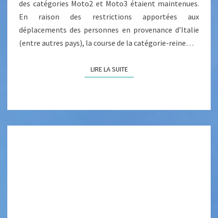
des catégories Moto2 et Moto3 étaient maintenues.
N
En raison des restrictions apportées aux
R
déplacements des personnes en provenance d’Italie
A
(entre autres pays), la course de la catégorie-reine…
I
S
LIRE LA SUITE
LIRE LA SUITE
O
N
D
U
C
O
R
O
N
A
V
I