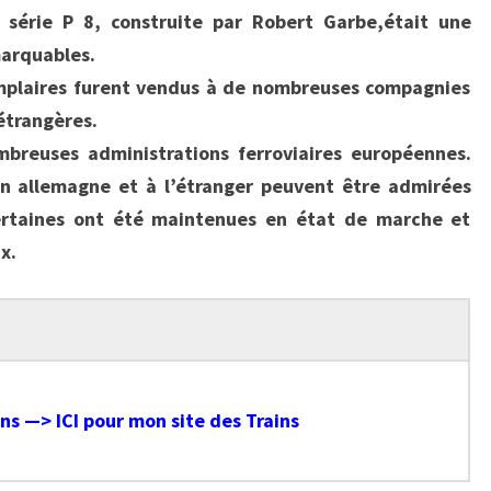
U
 série P 8, construite par Robert Garbe,était une
D
arquables.
E
mplaires furent vendus à de nombreuses compagnies
O
étrangères.
N
mbreuses administrations ferroviaires européennes.
4
n allemagne et à l’étranger peuvent être admirées
C
certaines ont été maintenues en état de marche et
N
x.
-
O
T
4
N
ens —> ICI pour mon site des Trains