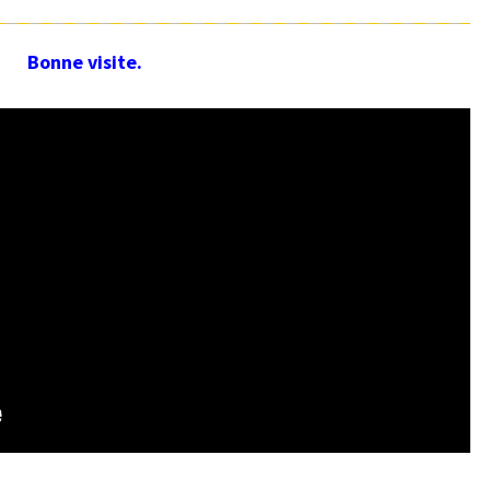
E
I
R
S
E
Bonne visite.
S
U
R
L
E
S
I
T
E
D
E
C
L
A