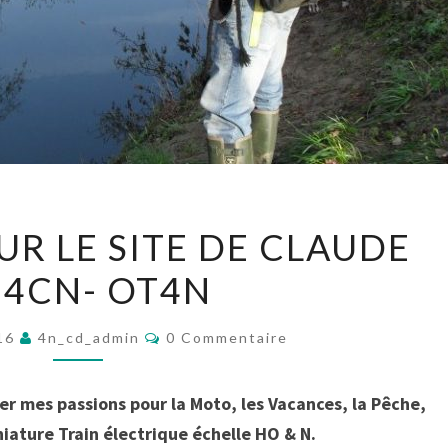
B
UR LE SITE DE CLAUDE
I
4CN- OT4N
E
N
C
016
4n_cd_admin
V
0 Commentaire
O
M
E
M
N
E
ger mes passions pour la Moto, les Vacances, la Pêche,
N
U
T
niature Train électrique échelle HO & N.
A