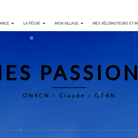
RANCE
LA PÊCHE
MON VILLAGE
MES VÉLOMOTEURS ET 
ES PASSIO
ON4CN – Claude – OT4N