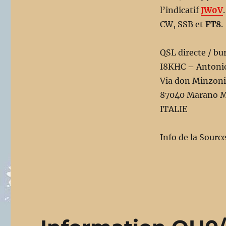
l’indicatif
JW0V
CW, SSB et
FT8
.
QSL directe / bu
I8KHC – Antoni
Via don Minzoni
87040 Marano M
ITALIE
Info de la Sourc