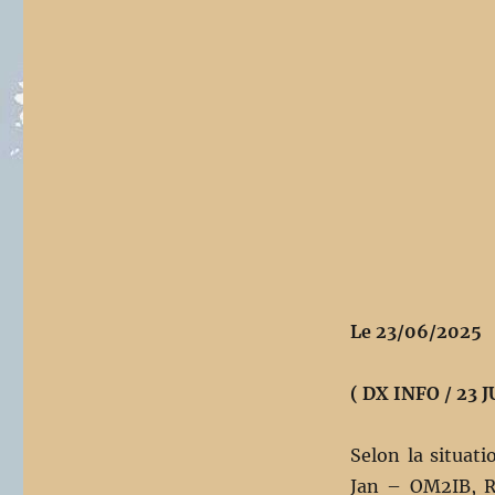
Dxpedition
2025
Le 23/06/2025
( DX INFO / 23 J
Selon la situat
Jan – OM2IB, R