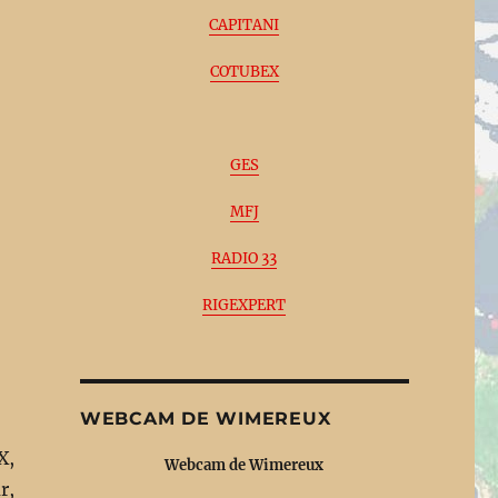
CAPITANI
COTUBEX
GES
MFJ
RADIO 33
RIGEXPERT
WEBCAM DE WIMEREUX
X,
Webcam de Wimereux
r,