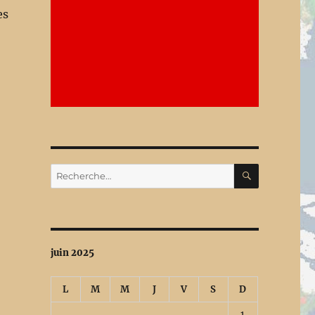
es
RECHERC
Recherche
pour :
juin 2025
L
M
M
J
V
S
D
1