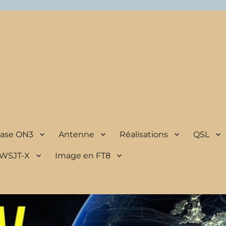
Base ON3
Antenne
Réalisations
QSL
 WSJT-X
Image en FT8