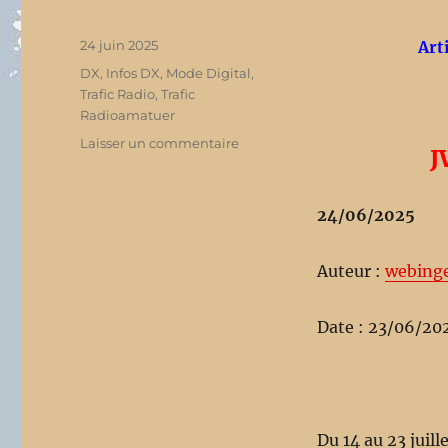
Publié
24 juin 2025
Art
le
Catégories
DX
,
Infos DX
,
Mode Digital
,
Trafic Radio
,
Trafic
Radioamatuer
Laisser un commentaire
sur
J
JW0V
Svalbard
sera
24/06/2025
actif
en
FT8
Auteur :
webing
Date : 23/06/20
Du 14 au 23 juil