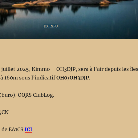
 juillet 2025, Kimmo – OH3DJP, sera à l’air depuis les île
à 160m sous l’indicatif
OH0/OH3DJP
.
(buro), OQRS ClubLog.
N4CN
e de EA1CS
ICI