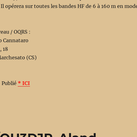
. Il opérera sur toutes les bandes HF de 6 à 160 m en mod
reau / OQRS :
o Cannataro
, 18
archesato (CS)
e Publié
* ICI