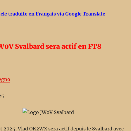
icle traduite en Français via Google Translate
W0V Svalbard sera actif en FT8
egno
25
let 2025, Vlad OK2WX sera actif depuis le Svalbard avec