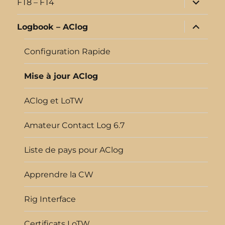
FT8 – FT4
le
sous-
menu
ouvrir
Logbook – AClog
le
sous-
menu
Configuration Rapide
Mise à jour AClog
AClog et LoTW
Amateur Contact Log 6.7
Liste de pays pour AClog
Apprendre la CW
Rig Interface
Certificats LoTW