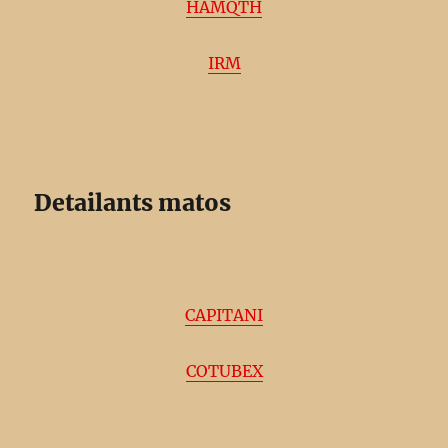
HAMQTH
IRM
Detailants matos
CAPITANI
COTUBEX