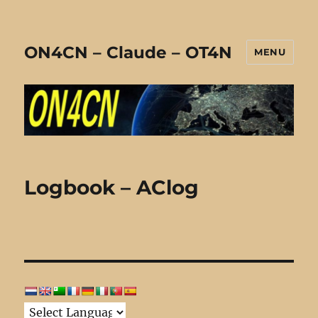
ON4CN – Claude – OT4N
MENU
Logbook – AClog