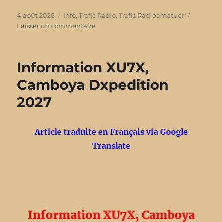
Publié
4 août 2026
Catégories
Info
,
Trafic Radio
,
Trafic Radioamatuer
le
Laisser un commentaire
sur
CHOTA
2026
Information XU7X,
Camboya Dxpedition
2027
Article traduite en Français via Google
Translate
Information XU7X, Camboya