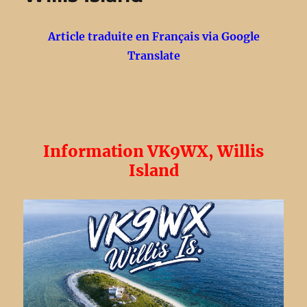
RT9K
Club
Article traduite en Français via Google
Translate
Information VK9WX, Willis
Island