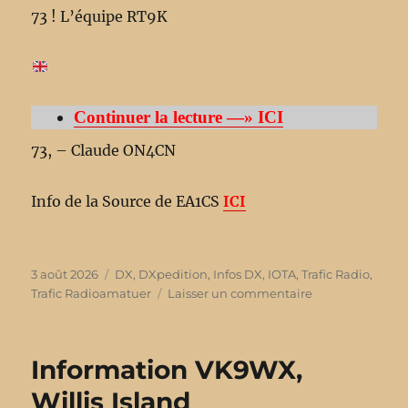
73 ! L’équipe RT9K
Continuer la lecture —» ICI
73, – Claude ON4CN
Info de la Source de EA1CS
ICI
Publié
3 août 2026
Catégories
DX
,
DXpedition
,
Infos DX
,
IOTA
,
Trafic Radio
,
le
Trafic Radioamatuer
Laisser un commentaire
sur
Information
Itinéraire
eurasien
Information VK9WX,
IOTA
avec
Willis Island
le