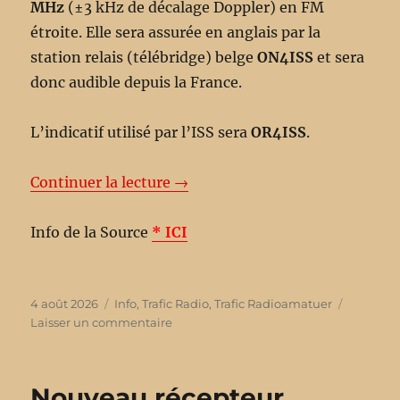
MHz
(±3 kHz de décalage Doppler) en FM
étroite. Elle sera assurée en anglais par la
station relais (télébridge) belge
ON4ISS
et sera
donc audible depuis la France.
L’indicatif utilisé par l’ISS sera
OR4ISS
.
Continuer la lecture →
Info de la Source
* ICI
Publié
4 août 2026
Catégories
Info
,
Trafic Radio
,
Trafic Radioamatuer
le
Laisser un commentaire
sur
Contact
radioamateur
du
Nouveau récepteur
5