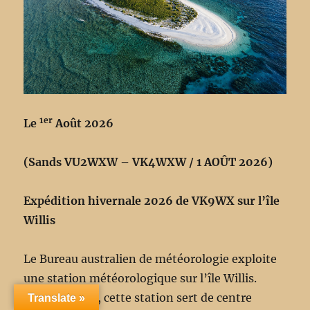
1er
Le
Août 2026
(Sands VU2WXW – VK4WXW / 1 AOÛT 2026)
Expédition hivernale 2026 de VK9WX sur l’île
Willis
Le Bureau australien de météorologie exploite
une station météorologique sur l’île Willis.
Créée en 1921, cette station sert de centre
Translate »