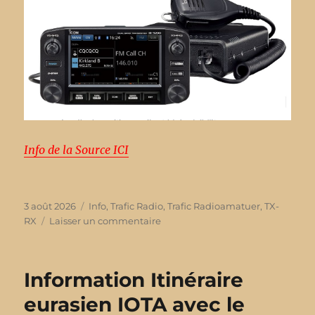
Info de la Source ICI
Publié
3 août 2026
Catégories
Info
,
Trafic Radio
,
Trafic Radioamatuer
,
TX-
le
RX
Laisser un commentaire
sur
Nouveau
récepteur
mobile
Information Itinéraire
bibande
Icom
eurasien IOTA avec le
ID-