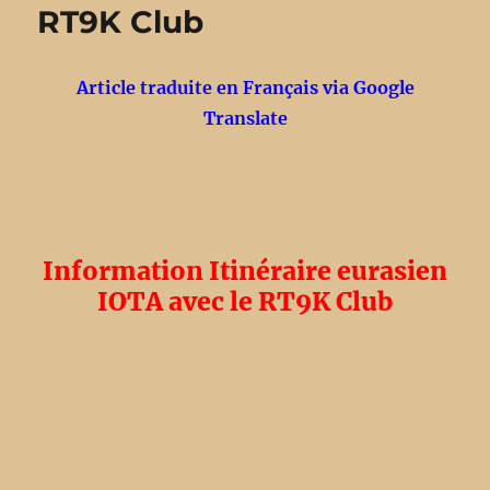
RT9K Club
5200A
disponible
en
précommande
Article traduite en Français via Google
Translate
Information Itinéraire eurasien
IOTA avec le RT9K Club