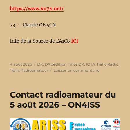
https://www.xu7x.net/
73, – Claude ON4CN
Info de la Source de EA1CS
ICI
Publié
4 août 2026
Catégories
DX
,
DXpedition
,
Infos DX
,
IOTA
,
Trafic Radio
,
le
Trafic Radioamatuer
Laisser un commentaire
sur
Information
XU7X,
Camboya
Contact radioamateur du
Dxpedition
2027
5 août 2026 – ON4ISS