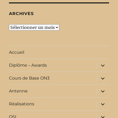
ARCHIVES
Archives
Accueil
ouvrir
Diplôme – Awards
le
sous-
menu
ouvrir
Cours de Base ON3
le
sous-
menu
ouvrir
Antenne
le
sous-
menu
ouvrir
Réalisations
le
sous-
menu
ouvrir
QSL