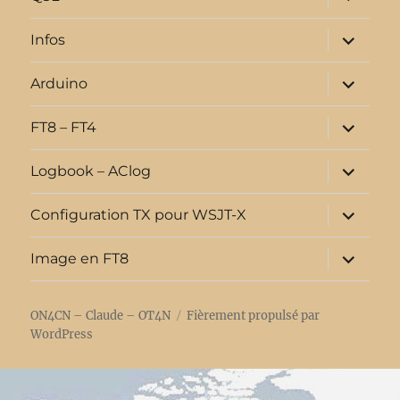
le
sous-
menu
ouvrir
Infos
le
sous-
menu
ouvrir
Arduino
le
sous-
menu
ouvrir
FT8 – FT4
le
sous-
menu
ouvrir
Logbook – AClog
le
sous-
menu
ouvrir
Configuration TX pour WSJT-X
le
sous-
menu
ouvrir
Image en FT8
le
sous-
menu
ON4CN – Claude – OT4N
Fièrement propulsé par
WordPress