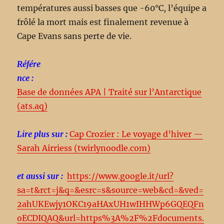
températures aussi basses que -60°C, l’équipe a
frôlé la mort mais est finalement revenue à
Cape Evans sans perte de vie.
Référe
nce :
Base de données APA | Traité sur l’Antarctique
(ats.aq)
Lire plus sur :
Cap Crozier : Le voyage d’hiver —
Sarah Airriess (twirlynoodle.com)
et aussi sur :
https://www.google.it/url?
sa=t&rct=j&q=&esrc=s&source=web&cd=&ved=
2ahUKEwjy1OKC19aHAxUH1wIHHWp6GQEQFn
oECDIQAQ&url=https%3A%2F%2Fdocuments.