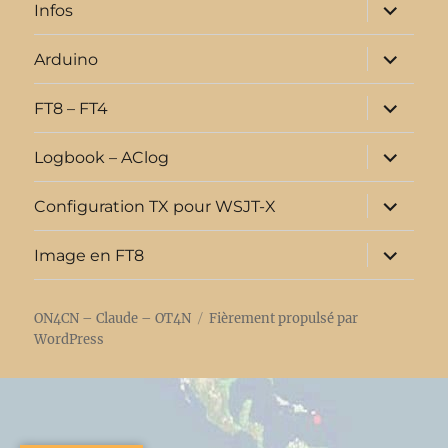
menu
ouvrir
Infos
le
sous-
menu
ouvrir
Arduino
le
sous-
menu
ouvrir
FT8 – FT4
le
sous-
menu
ouvrir
Logbook – AClog
le
sous-
menu
ouvrir
Configuration TX pour WSJT-X
le
sous-
menu
ouvrir
Image en FT8
le
sous-
menu
ON4CN – Claude – OT4N
Fièrement propulsé par
WordPress