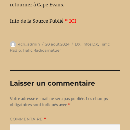
retourner à Cape Evans.
Info de la Source Publié
* ICI
Auteur
4cn_admin
Publié
20 août 2024
Catégories
DX
,
Infos DX
,
Trafic
le
Radio
,
Trafic Radioamatuer
Laisser un commentaire
Votre adresse e-mail ne sera pas publiée.
Les champs
obligatoires sont indiqués avec
*
COMMENTAIRE
*