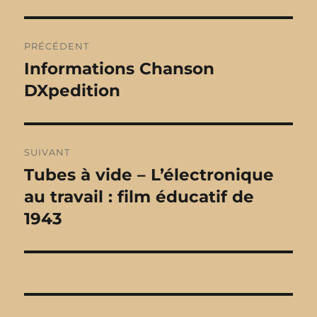
Navigation
PRÉCÉDENT
de
Informations Chanson
Publication
DXpedition
précédente :
l’article
SUIVANT
Tubes à vide – L’électronique
Publication
au travail : film éducatif de
suivante :
1943