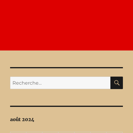
RE
Recherche
pour :
août 2024