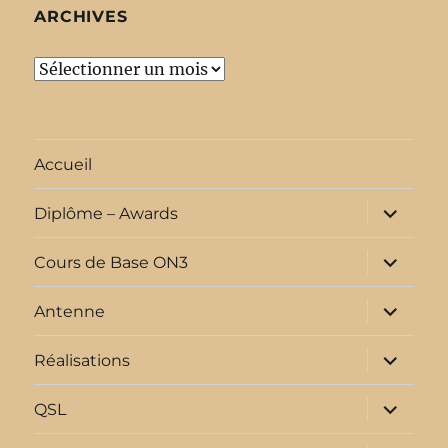
ARCHIVES
Archives
Accueil
ouvrir
Diplôme – Awards
le
sous-
menu
ouvrir
Cours de Base ON3
le
sous-
menu
ouvrir
Antenne
le
sous-
menu
ouvrir
Réalisations
le
sous-
menu
ouvrir
QSL
le
sous-