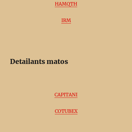
HAMQTH
IRM
Detailants matos
CAPITANI
COTUBEX