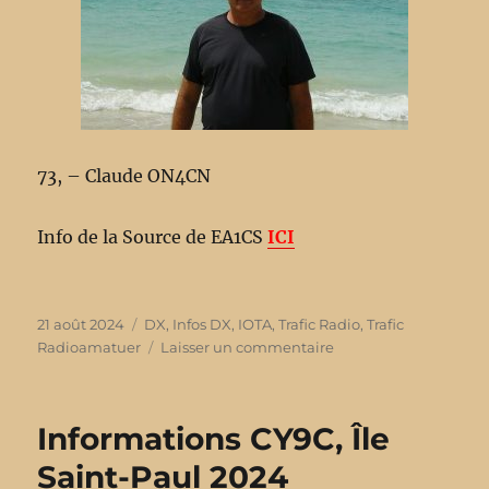
73, – Claude ON4CN
Info de la Source de EA1CS
ICI
Publié
21 août 2024
Catégories
DX
,
Infos DX
,
IOTA
,
Trafic Radio
,
Trafic
le
Radioamatuer
Laisser un commentaire
sur
Informations
FG/F4IDN,
Guadeloupe
Informations CY9C, Île
Saint-Paul 2024