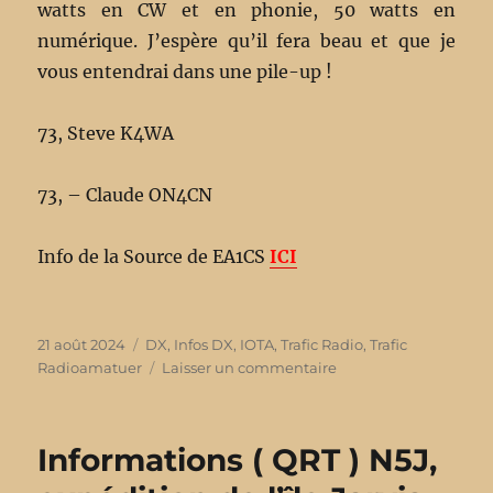
watts en CW et en phonie, 50 watts en
numérique. J’espère qu’il fera beau et que je
vous entendrai dans une pile-up !
73, Steve K4WA
73, – Claude ON4CN
Info de la Source de EA1CS
ICI
Publié
21 août 2024
Catégories
DX
,
Infos DX
,
IOTA
,
Trafic Radio
,
Trafic
le
Radioamatuer
Laisser un commentaire
sur
Informations
K4WA,
NA-
Informations ( QRT ) N5J,
085,
NA-