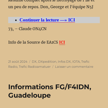
Résumé complet après le nettoyage de l’île et
un peu de repos. Don, George et l’équipe N5J
Continuer la lecture —» ICI
73, – Claude ON4CN
Info de la Source de EA1CS
ICI
Publié
21 août 2024
Catégories
DX
,
DXpedition
,
Infos DX
,
IOTA
,
Trafic
le
Radio
,
Trafic Radioamatuer
Laisser un commentaire
sur
Informat
(
QRT
Informations FG/F4IDN,
)
N5J,
Guadeloupe
expéditi
de
l’île