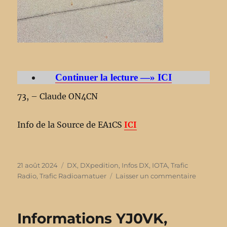
Continuer la lecture —» ICI
73, – Claude ON4CN
Info de la Source de EA1CS
ICI
Publié
21 août 2024
Catégories
DX
,
DXpedition
,
Infos DX
,
IOTA
,
Trafic
le
Radio
,
Trafic Radioamatuer
Laisser un commentaire
sur
Informat
CY9C,
Île
Informations YJ0VK,
Saint-