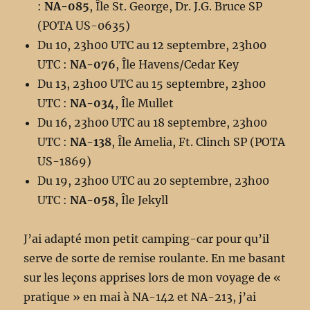
:
NA-085
, Île St. George, Dr. J.G. Bruce SP
(POTA US-0635)
Du 10, 23h00 UTC au 12 septembre, 23h00
UTC :
NA-076
, Île Havens/Cedar Key
Du 13, 23h00 UTC au 15 septembre, 23h00
UTC :
NA-034
, Île Mullet
Du 16, 23h00 UTC au 18 septembre, 23h00
UTC :
NA-138
, Île Amelia, Ft. Clinch SP (POTA
US-1869)
Du 19, 23h00 UTC au 20 septembre, 23h00
UTC :
NA-058
, Île Jekyll
J’ai adapté mon petit camping-car pour qu’il
serve de sorte de remise roulante. En me basant
sur les leçons apprises lors de mon voyage de «
pratique » en mai à NA-142 et NA-213, j’ai