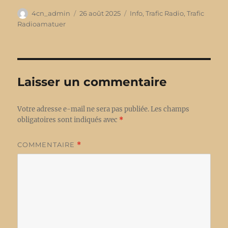
Auteur
4cn_admin
Publié
26 août 2025
Catégories
Info
,
Trafic Radio
,
Trafic
le
Radioamatuer
Laisser un commentaire
Votre adresse e-mail ne sera pas publiée.
Les champs
obligatoires sont indiqués avec
*
COMMENTAIRE
*