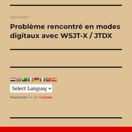
l’article
SUIVANT
Problème rencontré en modes
Publication
digitaux avec WSJT-X / JTDX
suivante :
Powered by
Translate